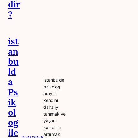
dir
?
ist
an
bu
ld
a
istanbulda
psikolog
Ps
arayışı,
ik
kendini
daha iyi
ol
tanımak ve
og
yaşam
kalitesini
ile
artırmak
21/01/2026