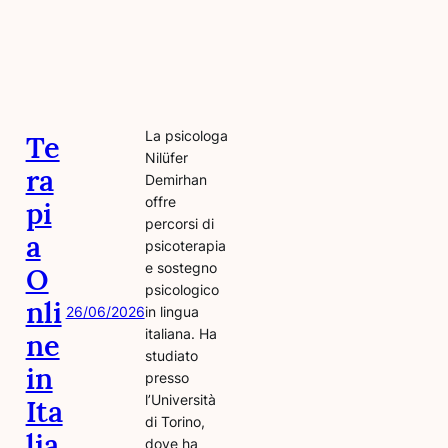
La psicologa
Te
Nilüfer
ra
Demirhan
offre
pi
percorsi di
a
psicoterapia
e sostegno
O
psicologico
nli
26/06/2026
in lingua
italiana. Ha
ne
studiato
in
presso
l’Università
Ita
di Torino,
lia
dove ha