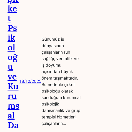
ke
t
Ps
ik
Günümüz iş
ol
dünyasında
çalışanların ruh
oğ
sağlığı, verimlilik ve
u
iş doyumu
açısından büyük
ve
önem taşımaktadır.
18/12/2025
Ku
Bu nedenle şirket
psikoloğu olarak
ru
sunduğum kurumsal
ms
psikolojik
danışmanlık ve grup
al
terapisi hizmetleri,
Da
çalışanların…