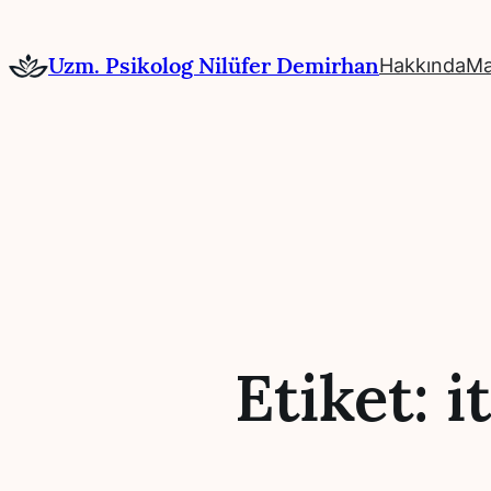
İçeriğe
geç
Uzm. Psikolog Nilüfer Demirhan
Hakkında
Ma
Etiket:
i