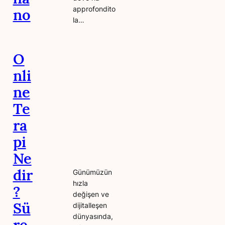
approfondito
no
la…
O
nli
ne
Te
ra
pi
Ne
dir
Günümüzün
hızla
?
değişen ve
Sü
dijitalleşen
dünyasında,
re