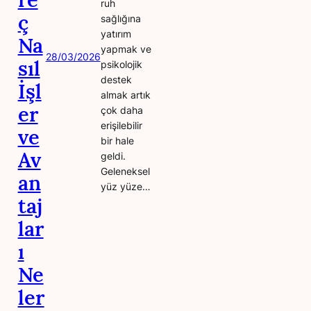
ruh
ç
sağlığına
yatırım
Na
yapmak ve
28/03/2026
sıl
psikolojik
destek
İşl
almak artık
er
çok daha
erişilebilir
ve
bir hale
Av
geldi.
Geleneksel
an
yüz yüze…
taj
lar
ı
Ne
ler