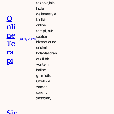
teknolojinin
hızla
gelişmesiyle
O
birlikte
nli
online
terapi, ruh
ne
sağlığı
13/01/2026
Te
hizmetlerine
erişimi
ra
kolaylaştıran
pi
etkili bir
yöntem
haline
gelmiştir.
Özellikle
zaman
sorunu
yaşayan,…
Şir