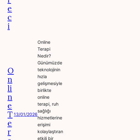
e
c
i
Online
Terapi
Nedir?
Günümüzde
O
teknolojinin
hızla
n
gelişmesiyle
li
birlikte
n
online
e
terapi, ruh
sağlığı
T
13/01/2026
hizmetlerine
e
erişimi
r
kolaylaştıran
etkili bir