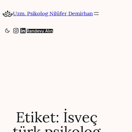
İçeriğe
geç
Uzm. Psikolog Nilüfer Demirhan
Instagram
LinkedIn
Randevu Alın
Etiket:
İsveç
türk psikolog