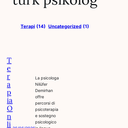
Terapi
(14)
Uncategorized
(1)
T
e
r
La psicologa
a
Nilüfer
p
Demirhan
offre
ia
percorsi di
O
psicoterapia
n
e sostegno
psicologico
li