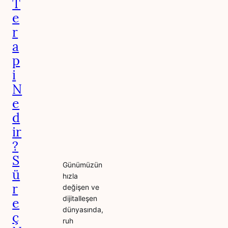
T
e
r
a
p
i
N
e
d
ir
?
S
Günümüzün
ü
hızla
r
değişen ve
dijitalleşen
e
dünyasında,
ç
ruh