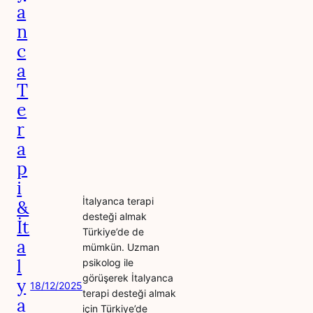
a
n
c
a
T
e
r
a
p
i
İtalyanca terapi
&
desteği almak
İt
Türkiye’de de
a
mümkün. Uzman
l
psikolog ile
görüşerek İtalyanca
y
18/12/2025
terapi desteği almak
a
için Türkiye’de