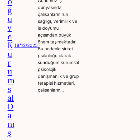
o
Günümüz iş
dünyasında
ğ
çalışanların ruh
u
sağlığı, verimlilik ve
v
iş doyumu
e
açısından büyük
önem taşımaktadır.
K
18/12/2025
Bu nedenle şirket
u
psikoloğu olarak
r
sunduğum kurumsal
u
psikolojik
danışmanlık ve grup
m
terapisi hizmetleri,
s
çalışanların…
al
D
a
nı
ş