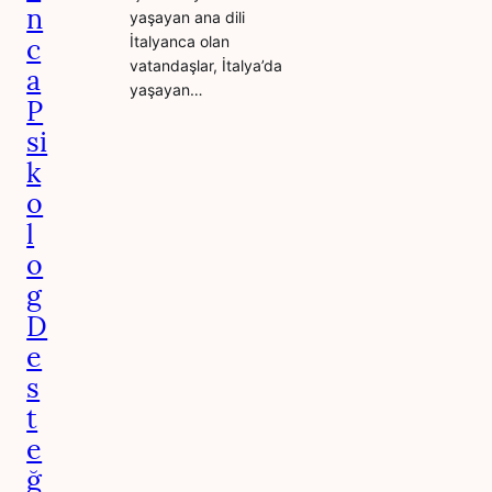
n
yaşayan ana dili
c
İtalyanca olan
vatandaşlar, İtalya’da
a
yaşayan…
P
si
k
o
l
o
g
D
e
s
t
e
ğ