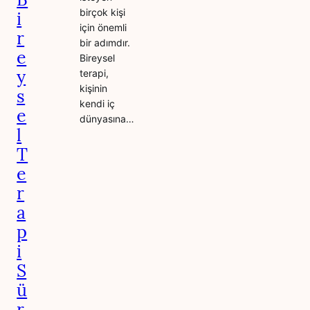
birçok kişi
i
için önemli
r
bir adımdır.
e
Bireysel
y
terapi,
kişinin
s
kendi iç
e
dünyasına…
l
T
e
r
a
p
i
S
ü
r