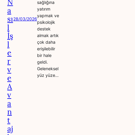
N
sağlığına
a
yatırım
yapmak ve
sı
28/03/2026
psikolojik
l
destek
İş
almak artık
l
çok daha
erişilebilir
e
bir hale
r
geldi.
v
Geleneksel
yüz yüze…
e
A
v
a
n
t
aj