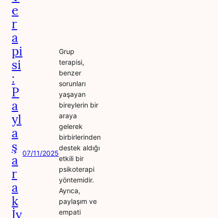
e
r
a
pi
Grup
si
terapisi,
benzer
:
sorunları
P
yaşayan
a
bireylerin bir
yl
araya
gelerek
a
birbirlerinden
ş
destek aldığı
07/11/2025
a
etkili bir
psikoterapi
r
yöntemidir.
a
Ayrıca,
k
paylaşım ve
İy
empati