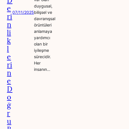
D
duygusal,
e
07/11/2025
bilişsel ve
ri
davranışsal
n
örüntüleri
li
anlamaya
yardımcı
k
olan bir
l
iyileşme
e
sürecidir.
ri
Her
insanın…
n
e
D
o
ğ
r
u