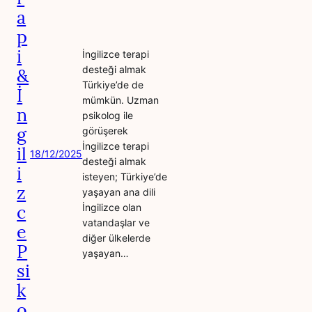
a
p
i
İngilizce terapi
desteği almak
&
Türkiye’de de
İ
mümkün. Uzman
n
psikolog ile
g
görüşerek
İngilizce terapi
il
18/12/2025
desteği almak
i
isteyen; Türkiye’de
z
yaşayan ana dili
c
İngilizce olan
vatandaşlar ve
e
diğer ülkelerde
P
yaşayan…
si
k
o