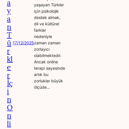
a
yaşayan Türkler
y
için psikolojik
a
destek almak,
dil ve kültürel
n
farklar
T
nedeniyle
ü
17/12/2025
zaman zaman
r
zorlayıcı
olabilmektedir.
kl
Ancak online
e
terapi sayesinde
r
artık bu
zorluklar büyük
İç
ölçüde…
i
n
O
n
li