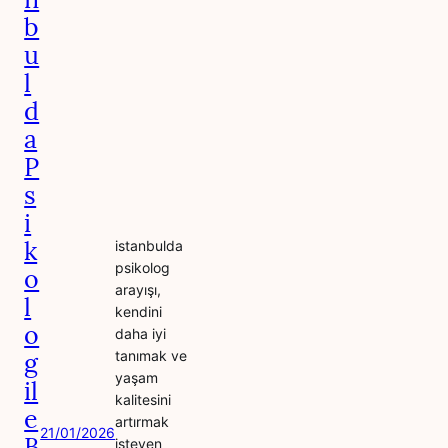
b
u
l
d
a
P
s
i
k
istanbulda
psikolog
o
arayışı,
l
kendini
o
daha iyi
g
tanımak ve
yaşam
il
kalitesini
e
artırmak
21/01/2026
B
isteyen