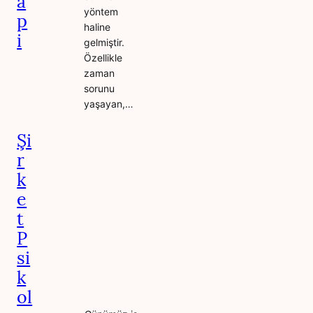
a
yöntem
p
haline
i
gelmiştir.
Özellikle
zaman
sorunu
yaşayan,…
Şi
r
k
e
t
P
si
k
ol