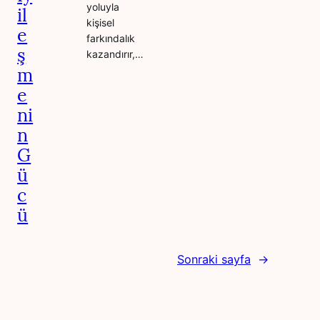
yoluyla
il
kişisel
e
farkındalık
ş
kazandırır,…
m
e
ni
n
G
ü
c
ü
Sonraki sayfa
→