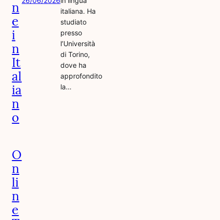
26/06/2026
in lingua
n
italiana. Ha
e
studiato
i
presso
l’Università
n
di Torino,
It
dove ha
al
approfondito
ia
la…
n
o
O
n
li
n
e