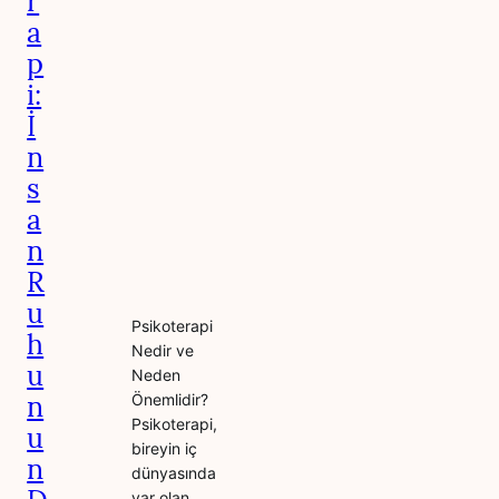
r
a
p
i:
İ
n
s
a
n
R
u
Psikoterapi
h
Nedir ve
u
Neden
n
Önemlidir?
Psikoterapi,
u
bireyin iç
n
dünyasında
var olan